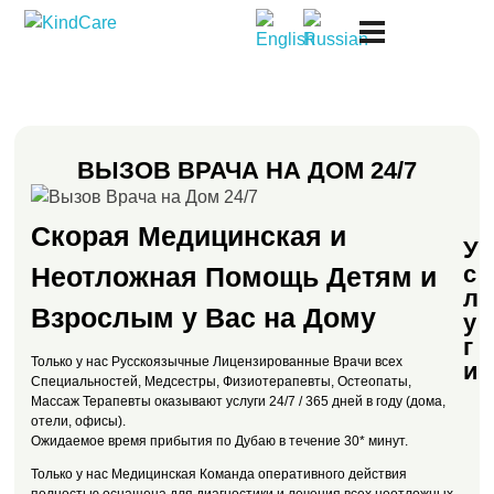
Русская поликлиника KindCare
ВЫЗОВ ВРАЧА НА ДОМ 24/7
Скорая Медицинская и
У
с
Неотложная Помощь Детям и
л
Взрослым у Вас на Дому
у
г
Только у нас Русскоязычные Лицензированные Врачи всех
и
Специальностей, Медсестры, Физиотерапевты, Остеопаты,
Массаж Терапевты оказывают услуги 24/7 / 365 дней в году (дома,
отели, офисы).
Oжидаемое время прибытия по Дубаю в течение 30* минут.
Только у нас Медицинская Команда оперативного действия