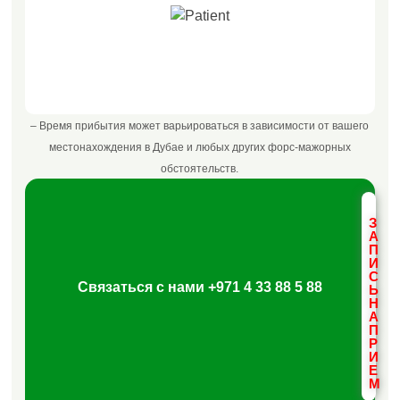
20000+
Счастливых Пациентов
– Время прибытия может варьироваться в зависимости от вашего
местонахождения в Дубае и любых других форс-мажорных
обстоятельств.
З
А
П
И
С
Связаться с нами
+971 4 33 88 5 88
Ь
Н
А
П
Р
И
Е
М