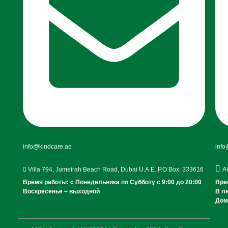
info@kindcare.ae
info
Villa 794, Jumeirah Beach Road, Dubai U.A.E. P.O Box: 333616
A
Время работы: с Понедельника по Субботу c 9:00 до 20:00
Вре
Воскресенье – выходной
В л
Дом