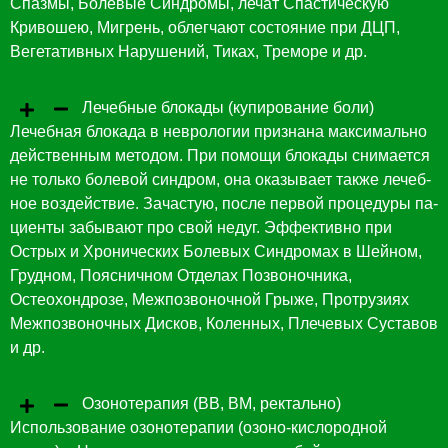
Спазмы, Болевые Синдромы, лечат Спастическую
Кривошею, Мигрень, облегчают состояние при ДЦП,
Вегетативных Нарушений, Тиках, Треморе и др.
Лечебные блокады (купирование боли)
Ле­чеб­ная бло­када в нев­ро­логии приз­на­на мак­си­маль­но
дей­ствен­ным ме­тодом. При по­мощи бло­кады сни­ма­ет­ся
не толь­ко бо­левой син­дром, она ока­зыва­ет так­же ле­чеб­
ное воз­дей­ствие. За­час­тую, пос­ле пер­вой про­цеду­ры па­
ци­ен­ты за­быва­ют про свой не­дуг. Эффективно при
Острых и Хро­ничес­ких Бо­левых Син­дро­мах в Шей­ном,
Груд­ном, По­яс­ничном От­де­лах Поз­во­ноч­ника,
Остеохондрозе, Межпозвоночной Грыже, Протрузиях
Межпозвоночных Дисков, Коленных, Плечевых Суставов
и др.
Озонотерапия (ВВ, ВМ, ректально)
Использование озонотерапии (озоно-кислородной