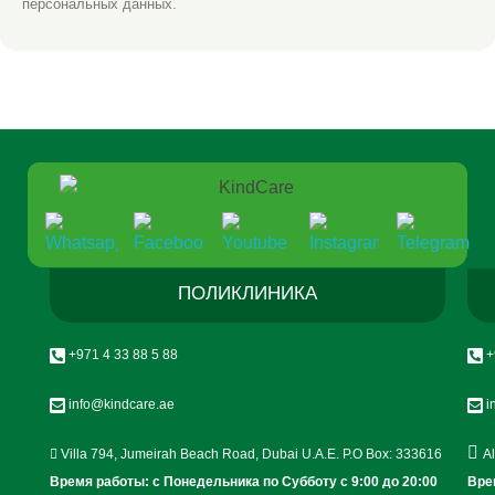
персональных данных.
ПОЛИКЛИНИКА
+971 4 33 88 5 88
+
info@kindcare.ae
i
Villa 794, Jumeirah Beach Road, Dubai U.A.E. P.O Box: 333616
A
Время работы: с Понедельника по Субботу c 9:00 до 20:00
Вре