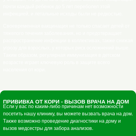
почти каждый ребенок до 5 лет переболел этой
инфекцией, и летальные исходы были не редкостью.
Своевременная вакцинация не только спасает детей от
тяжелого течения заболевания, но и предотвращает
распространение инфекции в коллективах, также снижая
угрозу для взрослых, у которых риск осложнений выше.
Таким образом, регулярная иммунизация в детском
возрасте играет ключевую роль в защите всего
населения от кори.
ПРИВИВКА ОТ КОРИ - ВЫЗОВ ВРАЧА НА ДОМ
Eсли у вас по каким-либо причинам нет возможности
посетить нашу клинику, вы можете вызвать врача на дом.
Также возможно проведение диагностики на дому и
вызов медсестры для забора анализов.