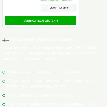
Стаж: 13 лет
Записаться онлайн
ПОКАЗАНИЯ ДЛЯ ВАКЦИНАЦИИ
В соответствии с календарем прививок, дети подлежат
обязательной вакцинации против кори. Взрослые же
могут быть вакцинированы в таких случаях:
Если в детстве вакцина не была сделана;
Отсутствие информации о прошлых прививках или
потеря медицинских документов;
Плановая ревакцинация в 24-25 лет;
Непосредственный контакт с зараженным корью