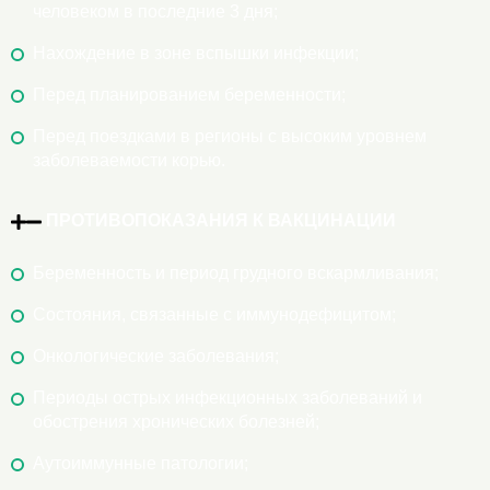
человеком в последние 3 дня;
Нахождение в зоне вспышки инфекции;
Перед планированием беременности;
Перед поездками в регионы с высоким уровнем
заболеваемости корью.
ПРОТИВОПОКАЗАНИЯ К ВАКЦИНАЦИИ
Беременность и период грудного вскармливания;
Состояния, связанные с иммунодефицитом;
Онкологические заболевания;
Периоды острых инфекционных заболеваний и
обострения хронических болезней;
Аутоиммунные патологии;