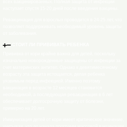
всех вакцинированных. Полная защита от инфекции
наступает спустя 15-20 дней после введения вакцины.
Ревакцинация для взрослых проводится в 24-25 лет, что
позволяет поддерживать необходимый уровень защиты
от заболевания.
СТОИТ ЛИ ПРИВИВАТЬ РЕБЕНКА
Прививка от кори крайне важна для детей, поскольку
изначально новорожденные защищены от инфекции за
счет материнских антител. Однако к девятимесячному
возрасту эта защита истощается, делая ребенка
уязвимым перед инфекцией. Именно поэтому
вакцинация в возрасте 12 месяцев становится
необходимой, а последующая ревакцинация в 6 лет
обеспечивает долгосрочную защиту от болезни,
примерно на 20 лет.
Иммунизация детей от кори имеет критическое значение,
учитывая, что до начала программ массовой вакцинации