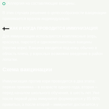
Аллергия на составляющие вакцины.
В этих случаях решение о целесообразности вакцинации
принимается врачом индивидуально.
КАК И КОГДА ПРОВОДИТСЯ ИММУНИЗАЦИЯ
Для иммунизации используются комплексные (корь,
краснуха, паротит) и однокомпонентные вакцины
(против кори). Вакцина вводится под кожу, обычно в
область плеча, у взрослых возможно введение в район
лопатки.
Схема вакцинации
Иммунизация против кори проводится в два этапа:
первая прививка – в возрасте одного года, вторая –
перед началом школьного обучения, в шесть лет. Уже
после первой дозы иммунитет формируется у 85-90%
привитых, а после второй – иммунитет достигается у