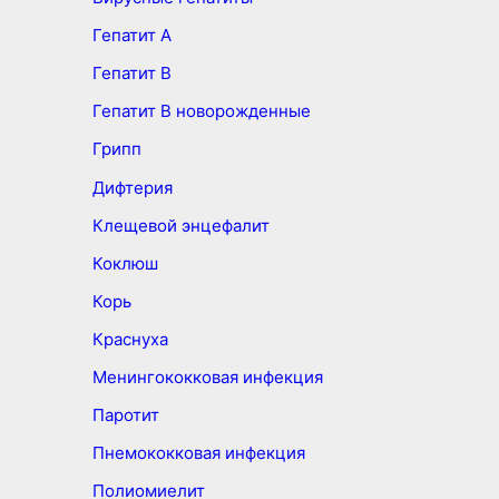
Гепатит А
Гепатит B
Гепатит B новорожденные
Грипп
Дифтерия
Клещевой энцефалит
Коклюш
Корь
Краснуха
Менингококковая инфекция
Паротит
Пнемококковая инфекция
Полиомиелит