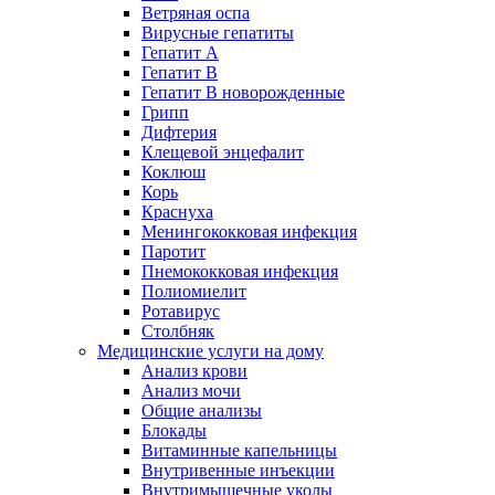
Ветряная оспа
Вирусные гепатиты
Гепатит А
Гепатит B
Гепатит B новорожденные
Грипп
Дифтерия
Клещевой энцефалит
Коклюш
Корь
Краснуха
Менингококковая инфекция
Паротит
Пнемококковая инфекция
Полиомиелит
Ротавирус
Столбняк
Медицинские услуги на дому
Анализ крови
Анализ мочи
Общие анализы
Блокады
Витаминные капельницы
Внутривенные инъекции
Внутримышечные уколы