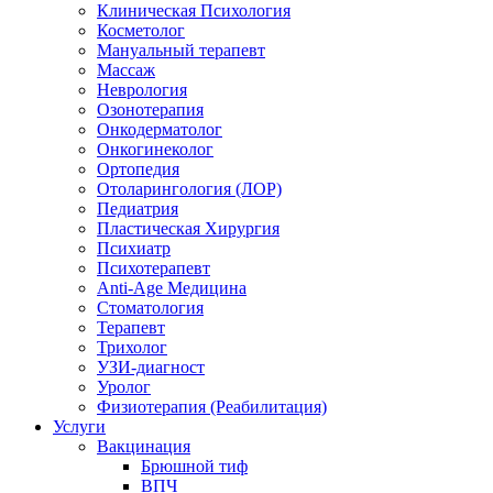
Клиническая Психология
Косметолог
Мануальный терапевт
Массаж
Неврология
Озонотерапия
Онкодерматолог
Онкогинеколог
Ортопедия
Отоларингология (ЛОР)
Педиатрия
Пластическая Хирургия
Психиатр
Психотерапевт
Anti-Age Медицина
Стоматология
Терапевт
Трихолог
УЗИ-диагност
Уролог
Физиотерапия (Реабилитация)
Услуги
Вакцинация
Брюшной тиф
ВПЧ