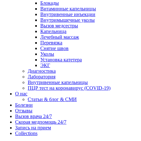
Блокады
Витаминные капельницы
Внутривенные инъекции
Внутримышечные уколы
Вызов медсестры
Капельница
Лечебный массаж
Перевязка
Снятие швов
Уколы
Установка катетера
ЭКГ
Диагностика
Лаборатория
Внутривенные капельницы
ПЦР тест на коронавирус (COVID-19)
О нас
Статьи & блог & СМИ
Болезни
Отзывы
Вызов врача 24/7
Скорая медпомощь 24/7
Запись на прием
Collections