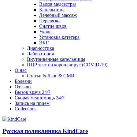
Вызов медсестры
Капельница
Лечебный массаж
Перевязка
Снятие швов
Уколы
Установка катетера
ЭКГ
Диагностика
Лаборатория
Внутривенные капельницы
ПЦР тест на коронавирус (COVID-19)
О нас
Статьи & блог & СМИ
Болезни
Отзывы
Вызов врача 24/7
Скорая медпомощь 24/7
Запись на прием
Collections
Русская поликлиника KindCare