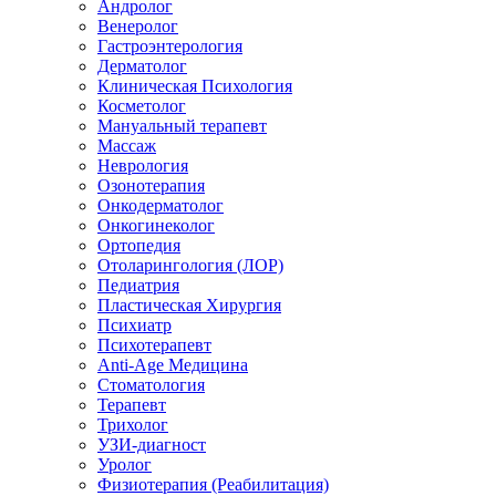
Андролог
Венеролог
Гастроэнтерология
Дерматолог
Клиническая Психология
Косметолог
Мануальный терапевт
Массаж
Неврология
Озонотерапия
Онкодерматолог
Онкогинеколог
Ортопедия
Отоларингология (ЛОР)
Педиатрия
Пластическая Хирургия
Психиатр
Психотерапевт
Anti-Age Медицина
Стоматология
Терапевт
Трихолог
УЗИ-диагност
Уролог
Физиотерапия (Реабилитация)