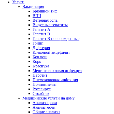
Услуги
Вакцинация
Брюшной тиф
ВПЧ
Ветряная оспа
Вирусные гепатиты
Гепатит А
Гепатит B
Гепатит B новорожденные
Грипп
Дифтерия
Клещевой энцефалит
Коклюш
Корь
Краснуха
Менингококковая инфекция
Паротит
Пнемококковая инфекция
Полиомиелит
Ротавирус
Столбняк
Медицинские услуги на дому
Анализ крови
Анализ мочи
Общие анализы