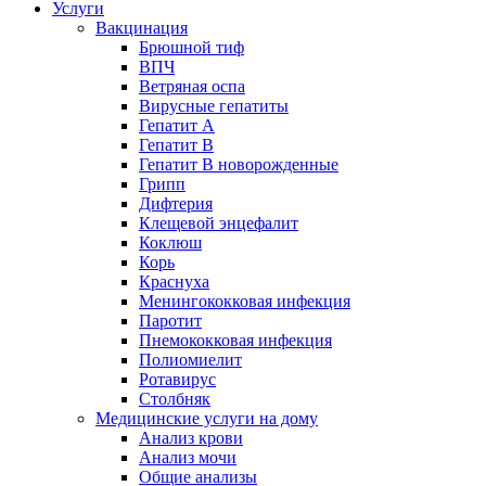
Услуги
Вакцинация
Брюшной тиф
ВПЧ
Ветряная оспа
Вирусные гепатиты
Гепатит А
Гепатит B
Гепатит B новорожденные
Грипп
Дифтерия
Клещевой энцефалит
Коклюш
Корь
Краснуха
Менингококковая инфекция
Паротит
Пнемококковая инфекция
Полиомиелит
Ротавирус
Столбняк
Медицинские услуги на дому
Анализ крови
Анализ мочи
Общие анализы