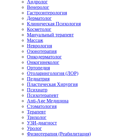
Андролог
Венеролог
Гастроэнтерология
Дерматолог
Клиническая Психология
Косметолог
Мануальный терапевт
Массаж
Неврология
Озонотерапия
Онкодерматолог
Онкогинеколог
Ортопедия
Отоларингология (ЛОР)
Педиатрия
Пластическая Хирургия
Психиатр
Психотерапевт
Anti-Age Медицина
Стоматология
Терапевт
Трихолог
УЗИ-диагност
Уролог
Физиотерапия (Реабилитация)