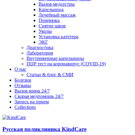
Вызов медсестры
Капельница
Лечебный массаж
Перевязка
Снятие швов
Уколы
Установка катетера
ЭКГ
Диагностика
Лаборатория
Внутривенные капельницы
ПЦР тест на коронавирус (COVID-19)
О нас
Статьи & блог & СМИ
Болезни
Отзывы
Вызов врача 24/7
Скорая медпомощь 24/7
Запись на прием
Collections
Русская поликлиника KindCare