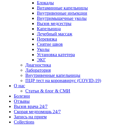
Блокады
Витаминные капельницы
Внутривенные инъекции
Внутримышечные уколы
Вызов медсестры
Капельница
Лечебный массаж
Перевязка
Снятие швов
Уколы
Установка катетера
ЭКГ
Диагностика
Лаборатория
Внутривенные капельницы
ПЦР тест на коронавирус (COVID-19)
О нас
Статьи & блог & СМИ
Болезни
Отзывы
Вызов врача 24/7
Скорая медпомощь 24/7
Запись на прием
Collections