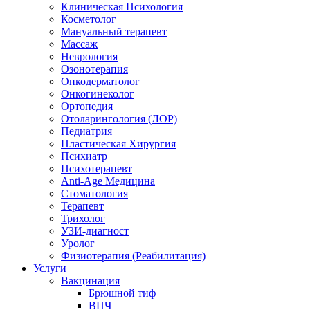
Клиническая Психология
Косметолог
Мануальный терапевт
Массаж
Неврология
Озонотерапия
Онкодерматолог
Онкогинеколог
Ортопедия
Отоларингология (ЛОР)
Педиатрия
Пластическая Хирургия
Психиатр
Психотерапевт
Anti-Age Медицина
Стоматология
Терапевт
Трихолог
УЗИ-диагност
Уролог
Физиотерапия (Реабилитация)
Услуги
Вакцинация
Брюшной тиф
ВПЧ