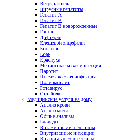
Ветряная оспа
Вирусные гепатиты
Гепатит А
Гепатит B
Гепатит B новорожденные
Грипп
Дифтерия
Клещевой энцефалит
Коклюш
Корь
Краснуха
Менингококковая инфекция
Паротит
Пнемококковая инфекция
Полиомиелит
Ротавирус
Столбняк
Медицинские услуги на дому
Анализ крови
Анализ мочи
Общие анализы
Блокады
Витаминные капельницы
Внутривенные инъекции
Внутримышечные уколы