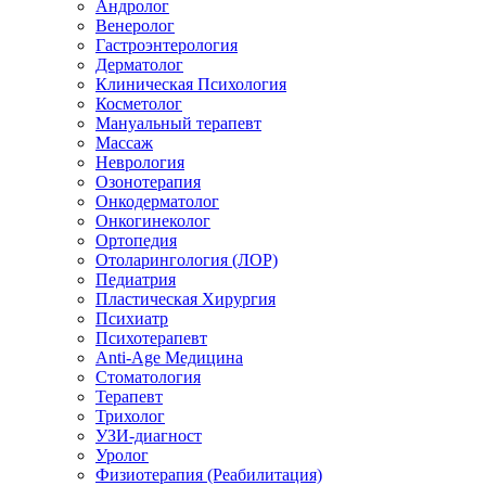
Андролог
Венеролог
Гастроэнтерология
Дерматолог
Клиническая Психология
Косметолог
Мануальный терапевт
Массаж
Неврология
Озонотерапия
Онкодерматолог
Онкогинеколог
Ортопедия
Отоларингология (ЛОР)
Педиатрия
Пластическая Хирургия
Психиатр
Психотерапевт
Anti-Age Медицина
Стоматология
Терапевт
Трихолог
УЗИ-диагност
Уролог
Физиотерапия (Реабилитация)