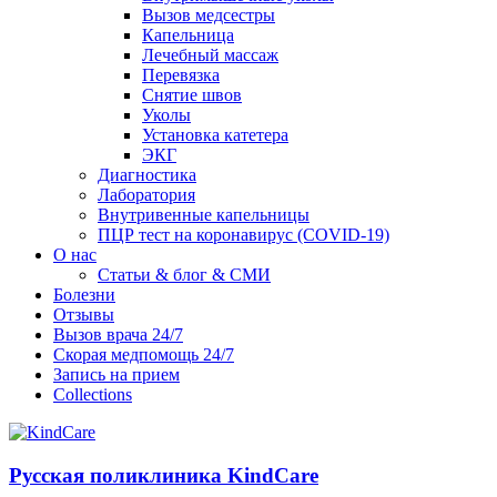
Вызов медсестры
Капельница
Лечебный массаж
Перевязка
Снятие швов
Уколы
Установка катетера
ЭКГ
Диагностика
Лаборатория
Внутривенные капельницы
ПЦР тест на коронавирус (COVID-19)
О нас
Статьи & блог & СМИ
Болезни
Отзывы
Вызов врача 24/7
Скорая медпомощь 24/7
Запись на прием
Collections
Русская поликлиника KindCare