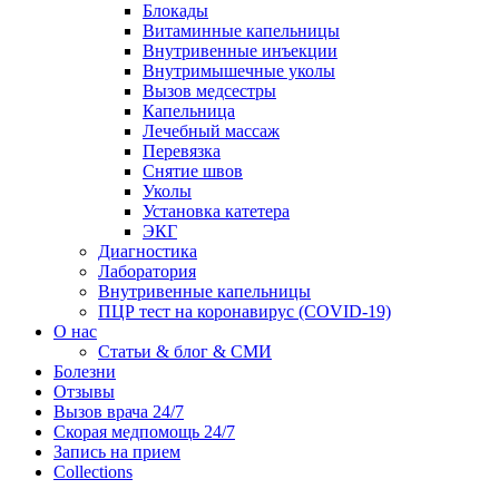
Блокады
Витаминные капельницы
Внутривенные инъекции
Внутримышечные уколы
Вызов медсестры
Капельница
Лечебный массаж
Перевязка
Снятие швов
Уколы
Установка катетера
ЭКГ
Диагностика
Лаборатория
Внутривенные капельницы
ПЦР тест на коронавирус (COVID-19)
О нас
Статьи & блог & СМИ
Болезни
Отзывы
Вызов врача 24/7
Скорая медпомощь 24/7
Запись на прием
Collections