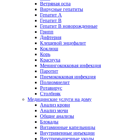
Ветряная оспа
Вирусные гепатиты
Гепатит А
Гепатит B
Гепатит B новорожденные
Грипп
Дифтерия
Клещевой энцефалит
Коклюш
Корь
Краснуха
Менингококковая инфекция
Паротит
Пнемококковая инфекция
Полиомиелит
Ротавирус
Столбняк
Медицинские услуги на дому
Анализ крови
Анализ мочи
Общие анализы
Блокады
Витаминные капельницы
Внутривенные инъекции
Внутримышечные уколы