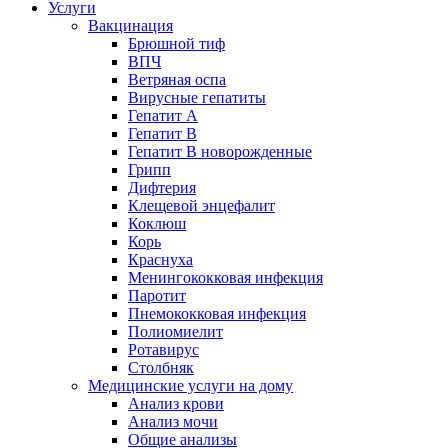
Услуги
Вакцинация
Брюшной тиф
ВПЧ
Ветряная оспа
Вирусные гепатиты
Гепатит А
Гепатит B
Гепатит B новорожденные
Грипп
Дифтерия
Клещевой энцефалит
Коклюш
Корь
Краснуха
Менингококковая инфекция
Паротит
Пнемококковая инфекция
Полиомиелит
Ротавирус
Столбняк
Медицинские услуги на дому
Анализ крови
Анализ мочи
Общие анализы