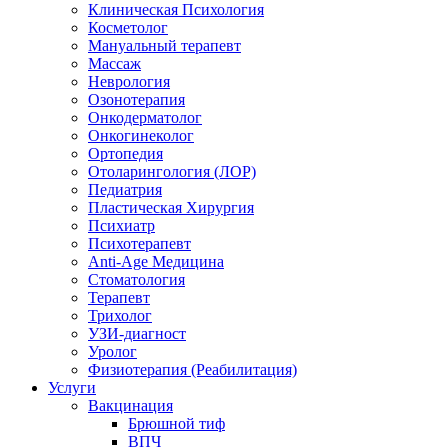
Клиническая Психология
Косметолог
Мануальный терапевт
Массаж
Неврология
Озонотерапия
Онкодерматолог
Онкогинеколог
Ортопедия
Отоларингология (ЛОР)
Педиатрия
Пластическая Хирургия
Психиатр
Психотерапевт
Anti-Age Медицина
Стоматология
Терапевт
Трихолог
УЗИ-диагност
Уролог
Физиотерапия (Реабилитация)
Услуги
Вакцинация
Брюшной тиф
ВПЧ