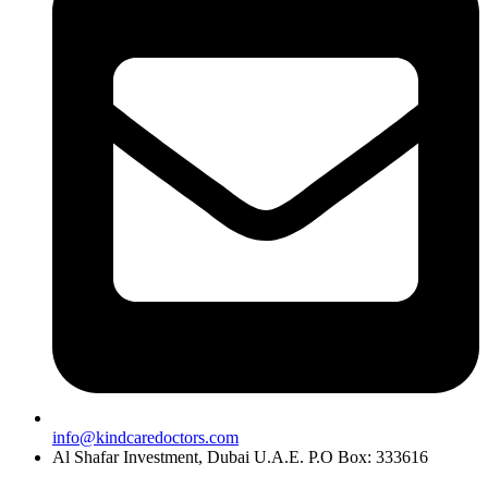
info@kindcaredoctors.com
Al Shafar Investment, Dubai U.A.E. P.O Box: 333616