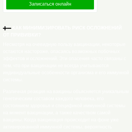
Записаться онлайн
КАК МИНИМИЗИРОВАТЬ РИСК ОСЛОЖНЕНИЙ
ОТ ПРИВИВКИ?
Несмотря на очевидную пользу вакцинации, некоторые
остаются настороже, опасаясь возможных побочных
эффектов и осложнений. Эти опасения часто связаны с
тем, что при вакцинации не всегда учитываются
индивидуальные особенности организма и его иммунной
системы.
Различная реакция на вакцины объясняется уникальным
генетическим составом каждого человека, его
состоянием здоровья и спецификой иммунной системы
на момент вакцинации, а также качеством самой
вакцины. Когда вакцинация происходит на фоне уже
активированной иммунной системы, вероятность