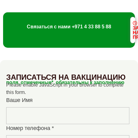
Связаться с нами
+971 4 33 88 5 88
З
Н
П
ЗАПИСАТЬСЯ НА ВАКЦИНАЦИЮ
поля, отмеченные*, обязательны к заполнению
Please enable JavaScript in your browser to complete
this form.
Ваше Имя
Номер телефона
*