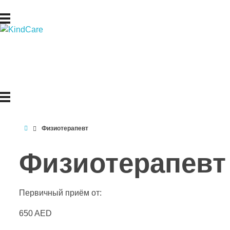
Русская поликлиника KindCare
Физиотерапевт
Физиотерапевт
Первичный приём от:
650 AED