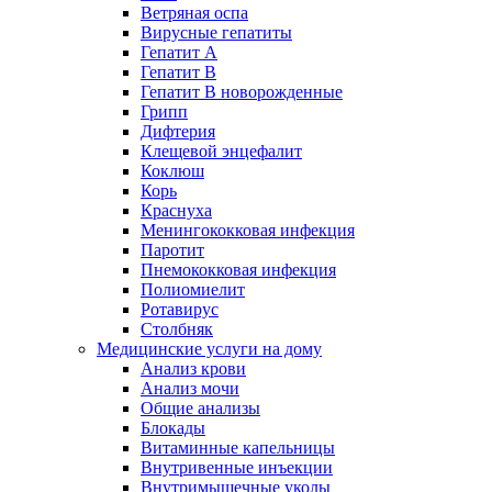
Ветряная оспа
Вирусные гепатиты
Гепатит А
Гепатит B
Гепатит B новорожденные
Грипп
Дифтерия
Клещевой энцефалит
Коклюш
Корь
Краснуха
Менингококковая инфекция
Паротит
Пнемококковая инфекция
Полиомиелит
Ротавирус
Столбняк
Медицинские услуги на дому
Анализ крови
Анализ мочи
Общие анализы
Блокады
Витаминные капельницы
Внутривенные инъекции
Внутримышечные уколы