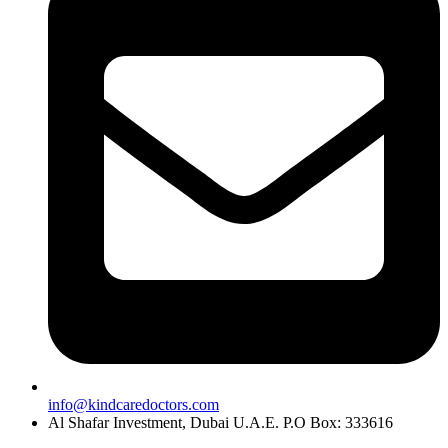
info@kindcaredoctors.com
Al Shafar Investment, Dubai U.A.E. P.O Box: 333616