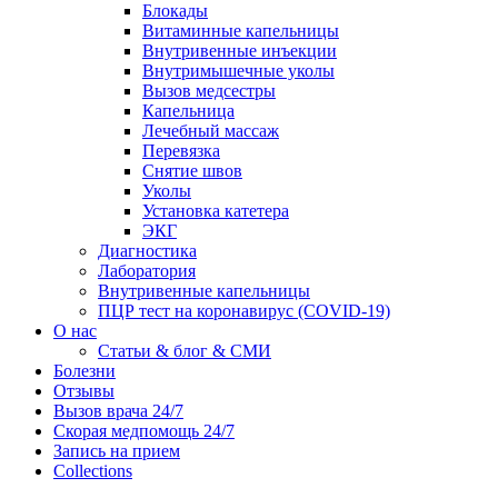
Блокады
Витаминные капельницы
Внутривенные инъекции
Внутримышечные уколы
Вызов медсестры
Капельница
Лечебный массаж
Перевязка
Снятие швов
Уколы
Установка катетера
ЭКГ
Диагностика
Лаборатория
Внутривенные капельницы
ПЦР тест на коронавирус (COVID-19)
О нас
Статьи & блог & СМИ
Болезни
Отзывы
Вызов врача 24/7
Скорая медпомощь 24/7
Запись на прием
Collections