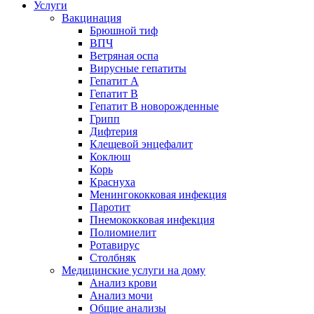
Услуги
Вакцинация
Брюшной тиф
ВПЧ
Ветряная оспа
Вирусные гепатиты
Гепатит А
Гепатит B
Гепатит B новорожденные
Грипп
Дифтерия
Клещевой энцефалит
Коклюш
Корь
Краснуха
Менингококковая инфекция
Паротит
Пнемококковая инфекция
Полиомиелит
Ротавирус
Столбняк
Медицинские услуги на дому
Анализ крови
Анализ мочи
Общие анализы