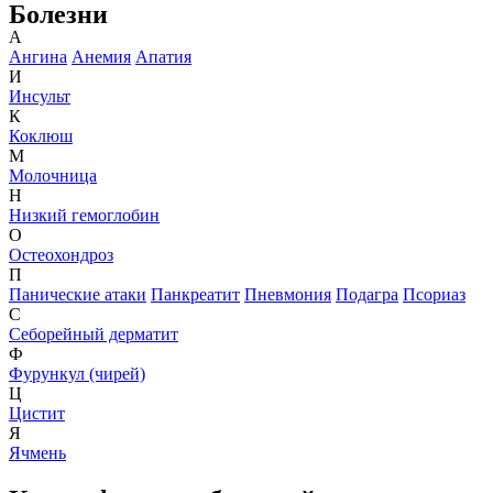
Болезни
А
Ангина
Анемия
Апатия
И
Инсульт
К
Коклюш
М
Молочница
Н
Низкий гемоглобин
О
Остеохондроз
П
Панические атаки
Панкреатит
Пневмония
Подагра
Псориаз
С
Себорейный дерматит
Ф
Фурункул (чирей)
Ц
Цистит
Я
Ячмень