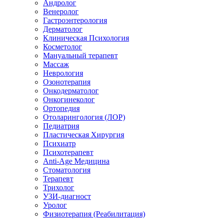
Андролог
Венеролог
Гастроэнтерология
Дерматолог
Клиническая Психология
Косметолог
Мануальный терапевт
Массаж
Неврология
Озонотерапия
Онкодерматолог
Онкогинеколог
Ортопедия
Отоларингология (ЛОР)
Педиатрия
Пластическая Хирургия
Психиатр
Психотерапевт
Anti-Age Медицина
Стоматология
Терапевт
Трихолог
УЗИ-диагност
Уролог
Физиотерапия (Реабилитация)