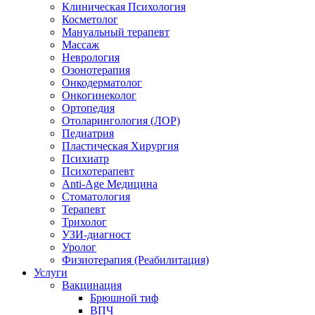
Клиническая Психология
Косметолог
Мануальный терапевт
Массаж
Неврология
Озонотерапия
Онкодерматолог
Онкогинеколог
Ортопедия
Отоларингология (ЛОР)
Педиатрия
Пластическая Хирургия
Психиатр
Психотерапевт
Anti-Age Медицина
Стоматология
Терапевт
Трихолог
УЗИ-диагност
Уролог
Физиотерапия (Реабилитация)
Услуги
Вакцинация
Брюшной тиф
ВПЧ