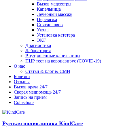
Вызов медсестры
Капельница
Лечебный массаж
Перевязка
Снятие швов
Уколы
Установка катетера
ЭКГ
Диагностика
Лаборатория
Внутривенные капельницы
ПЦР тест на коронавирус (COVID-19)
О нас
Статьи & блог & СМИ
Болезни
Отзывы
Вызов врача 24/7
Скорая медпомощь 24/7
Запись на прием
Collections
Русская поликлиника KindCare