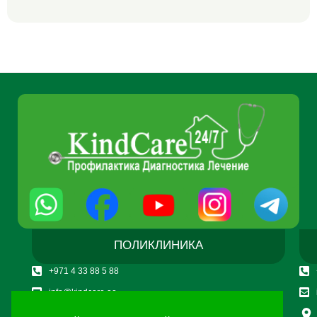
ПОЛИКЛИНИКА
+971 4 33 88 5 88
info@kindcare.ae
Villa 794, Jumeirah Beach Road, Dubai U.A.E. P.O Box: