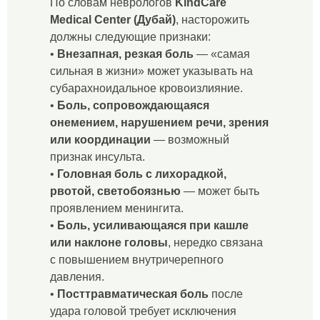
По словам неврологов
KindCare
Medical Center (Дубай)
, насторожить
должны следующие признаки:
•
Внезапная, резкая боль
— «самая
сильная в жизни» может указывать на
субарахноидальное кровоизлияние.
•
Боль, сопровождающаяся
онемением, нарушением речи, зрения
или координации
— возможный
признак инсульта.
•
Головная боль с лихорадкой,
рвотой, светобоязнью
— может быть
проявлением менингита.
•
Боль, усиливающаяся при кашле
или наклоне головы
, нередко связана
с повышением внутричерепного
давления.
•
Посттравматическая боль
после
удара головой требует исключения