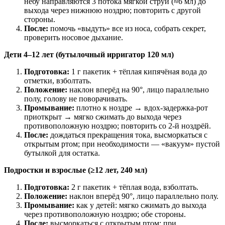
нёбу направляются 3 потока мягкой струи (≈6 мл) до
выхода через нижнюю ноздрю; повторить с другой
стороны.
После:
помочь «выдуть» все из носа, собрать секрет,
проверить носовое дыхание.
Дети 4–12 лет (бутылочный ирригатор 120 мл)
Подготовка:
1 г пакетик + тёплая кипячёная вода до
отметки, взболтать.
Положение:
наклон вперёд на 90°, лицо параллельно
полу, голову не поворачивать.
Промывание:
плотно к ноздре → вдох-задержка-рот
приоткрыт → мягко сжимать до выхода через
противоположную ноздрю; повторить со 2-й ноздрёй.
После:
дождаться прекращения тока, высморкаться с
открытым ртом; при необходимости — «вакуум» пустой
бутылкой для остатка.
Подростки и взрослые (≥12 лет, 240 мл)
Подготовка:
2 г пакетик + тёплая вода, взболтать.
Положение:
наклон вперёд 90°, лицо параллельно полу.
Промывание:
как у детей: мягко сжимать до выхода
через противоположную ноздрю; обе стороны.
После:
высморкаться с открытым ртом; при