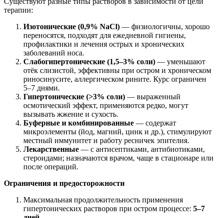
Существуют разные типы растворов в зависимости от цели
терапии:
Изотонические (0,9% NaCl)
— физиологичны, хорошо
переносятся, подходят для ежедневной гигиены,
профилактики и лечения острых и хронических
заболеваний носа.
Слабогипертонические (1,5–3% соли)
— уменьшают
отёк слизистой, эффективны при остром и хроническом
риносинусите, аллергическом рините. Курс ограничен
5–7 днями.
Гипертонические (>3% соли)
— выраженный
осмотический эффект, применяются редко, могут
вызывать жжение и сухость.
Буферные и комбинированные
— содержат
микроэлементы (йод, магний, цинк и др.), стимулируют
местный иммунитет и работу ресничек эпителия.
Лекарственные
— с антисептиками, антибиотиками,
стероидами; назначаются врачом, чаще в стационаре или
после операций.
Ограничения и предосторожности
Максимальная продолжительность применения
гипертонических растворов при остром процессе:
5–7
дней
.