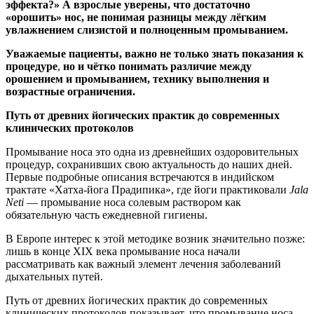
эффекта?» А взрослые уверены, что достаточно
«орошить» нос, не понимая разницы между лёгким
увлажнением слизистой и полноценным промыванием.
Уважаемые пациенты, важно не только знать показания к
процедуре
,
но и чётко понимать различие между
орошением и промыванием, технику выполнения и
возрастные ограничения.
Путь от древних йогических практик до современных
клинических протоколов
Промывание носа это одна из древнейших оздоровительных
процедур, сохранивших свою актуальность до наших дней.
Первые подробные описания встречаются в индийском
трактате «Хатха-йога Прадипика», где йоги практиковали
Jala
Neti
— промывание носа солевым раствором как
обязательную часть ежедневной гигиены.
В Европе интерес к этой методике возник значительно позже:
лишь в конце XIX века промывание носа начали
рассматривать как важный элемент лечения заболеваний
дыхательных путей.
Путь от древних йогических практик до современных
клинических протоколов показывает, что промывание носа —