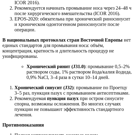
ICOR 2016).
Рекомендуется начинать промывание носа через 24–48 ч
после хирургического вмешательства (ICOR 2016).
EPOS-2020: обязательна при хронический риносинусит
и хроническом одонтогенном риносинусите после
операции.
В национальных протоколах стран Восточной Европы
нет
единых стандартов для промывания носа: объём,
концентрация, кратность и длительность процедур не
унифицированы.
Хронический ринит (J31.0)
: промывание 0,5–2%
раствором соды, 1% раствором йода/калия йодида,
0,9% NaCl, 3–4 раза в сутки 10–14 дней.
Хронический синусит (J32)
: промывание по Проетцу
3–5 раз, пункция пазух с промыванием антисептиками.
Рекомендуемая
пункция пазух
при остром синусите
спорна, возможны осложнения. Во многих случаях
пункции не повышают эффективность стандартного
лечения.
Противопоказания