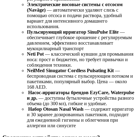
Электрические носовые системы с отсосом
(Naväge)
— автоматически удаляют слизь с
помощью отсоса и подачи раствора, удобный
вариант для интенсивного домашнего
использования.
Пульсирующий ирригатор SinuPulse Elite
—
обеспечивает глубокое орошение с регулируемым
давлением, эффективно восстанавливает
мукоцилиарный транспорт
Neti Pot
— классический кувшин для промывания
носа: прост и бюджетен, но требует привычки и
соблюдения техники.
NeilMed Sinugator Cordless Pulsating Kit
—
беспроводная система с пульсирующим потоком и
пакетиками, популярный выбор. Цена — около
168 AED.
Насос-ирригаторы брендов EzyCare, Waterpulse
и др.
— доступны бутылочные устройства разного
объема (до 300 мл), гибкие и удобные.
Набор Otosan Nasal Wash
— содержит ирригатор
и 30 заранее дозированных пакетиков, подходит
для ежедневной гигиены и облегчения при
аллергии или синусите