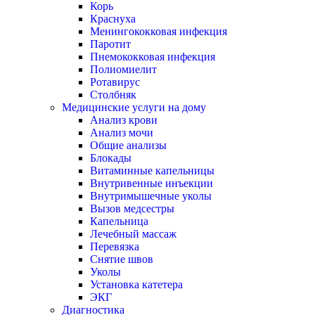
Корь
Краснуха
Менингококковая инфекция
Паротит
Пнемококковая инфекция
Полиомиелит
Ротавирус
Столбняк
Медицинские услуги на дому
Анализ крови
Анализ мочи
Общие анализы
Блокады
Витаминные капельницы
Внутривенные инъекции
Внутримышечные уколы
Вызов медсестры
Капельница
Лечебный массаж
Перевязка
Снятие швов
Уколы
Установка катетера
ЭКГ
Диагностика