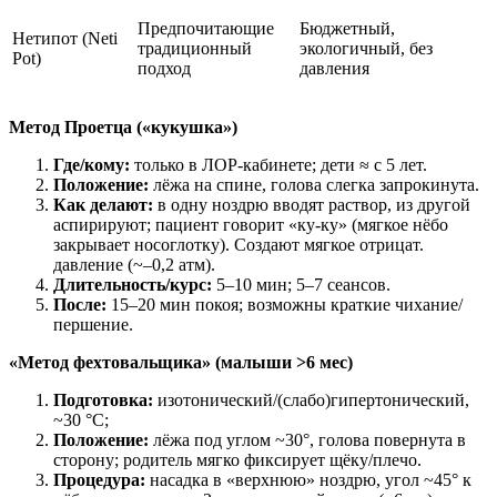
Предпочитающие
Бюджетный,
Нетипот (Neti
традиционный
экологичный, без
Pot)
подход
давления
Метод Проетца («кукушка»)
Где/кому:
только в ЛОР-кабинете; дети ≈ с 5 лет.
Положение:
лёжа на спине, голова слегка запрокинута.
Как делают:
в одну ноздрю вводят раствор, из другой
аспирируют; пациент говорит «ку-ку» (мягкое нёбо
закрывает носоглотку). Создают мягкое отрицат.
давление (~–0,2 атм).
Длительность/курс:
5–10 мин; 5–7 сеансов.
После:
15–20 мин покоя; возможны краткие чихание/
першение.
«Метод фехтовальщика» (малыши >6 мес)
Подготовка:
изотонический/(слабо)гипертонический,
~30 °C;
Положение:
лёжа под углом ~30°, голова повернута в
сторону; родитель мягко фиксирует щёку/плечо.
Процедура:
насадка в «верхнюю» ноздрю, угол ~45° к