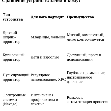
Сравнение устройств: зачем и кому?
Тип
Для кого подходит
Преимущества
устройства
Детский
Мягкий, компактный,
шприц-
Младенцы, малыши
легко контролируется
ирригатор
Бутылочный
Доступный, прост в
Дети и взрослые
ирригатор
использовании
Глубокое промывание,
Пульсирующий
Регулярное
настраиваемое
ирригатор
использование, ХРС
давление
Электронные
Интенсивная
Комфорт,
системы
профилактика и
автоматизация процесса
(Naväge)
лечение