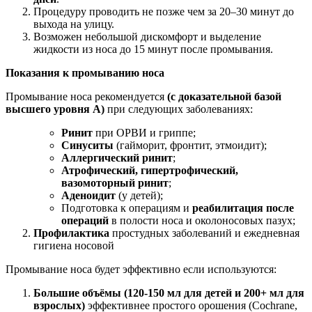
Процедуру проводить не позже чем за 20–30 минут до
выхода на улицу.
Возможен небольшой дискомфорт и выделение
жидкости из носа до 15 минут после промывания.
Показания к промыванию носа
Промывание носа рекомендуется
(с доказательной базой
высшего уровня А)
при следующих заболеваниях:
Ринит
при ОРВИ и гриппе;
Синуситы
(гайморит, фронтит, этмоидит);
Аллергический ринит
;
Атрофический, гипертрофический,
вазомоторный ринит
;
Аденоидит
(у детей);
Подготовка к операциям и
реабилитация после
операций
в полости носа и околоносовых пазух;
Профилактика
простудных заболеваний и ежедневная
гигиена носовой
Промывание носа будет эффективно если используются:
Большие объёмы (120-150 мл для детей и 200+ мл для
взрослых)
эффективнее простого орошения (Cochrane,