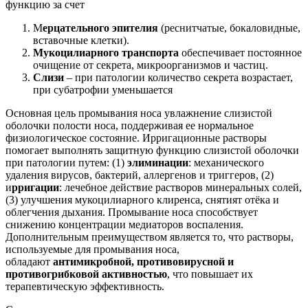
функцию за счет
М
ерцательного эпителия
(реснитчатые, бокаловидные,
вставочные клетки).
Мукоцилиарного транспорта
обеспечивает постоянное
очищение от секрета, микроорганизмов и частиц.
Слизи
– при патологии количество секрета возрастает,
при субатрофии уменьшается
Основная цель промывания носа увлажнение слизистой
оболочки полости носа, поддерживая ее нормальное
физиологическое состояние. Ирригационные растворы
помогает выполнять защитную функцию слизистой оболочки
при патологии путем: (1)
элиминации
: механического
удаления вирусов, бактерий, аллергенов и триггеров, (2)
и
рригации
: лечебное действие растворов минеральных солей,
(3) улучшения мукоцилиарного клиренса, снятият отёка и
облегчения дыхания. Промывание носа способствует
снижению концентрации медиаторов воспаления.
Дополнительным преимуществом является то, что растворы,
используемые для промывания носа,
обладают
антимикробной, противовирусной и
противогрибковой активностью
, что повышает их
терапевтическую эффективность.