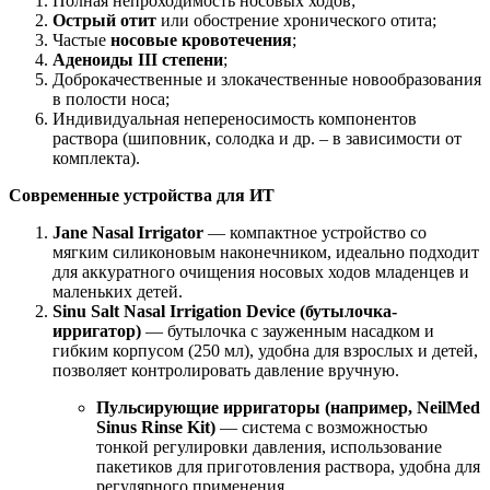
Полная непроходимость носовых ходов;
Острый отит
или обострение хронического отита;
Частые
носовые кровотечения
;
Аденоиды III степени
;
Доброкачественные и злокачественные новообразования
в полости носа;
Индивидуальная непереносимость компонентов
раствора (шиповник, солодка и др. – в зависимости от
комплекта).
Современные устройства для ИТ
Jane Nasal Irrigator
— компактное устройство со
мягким силиконовым наконечником, идеально подходит
для аккуратного очищения носовых ходов младенцев и
маленьких детей.
Sinu Salt Nasal Irrigation Device (бутылочка-
ирригатор)
— бутылочка с зауженным насадком и
гибким корпусом (250 мл), удобна для взрослых и детей,
позволяет контролировать давление вручную.
Пульсирующие ирригаторы (например, NeilMed
Sinus Rinse Kit)
— система с возможностью
тонкой регулировки давления, использование
пакетиков для приготовления раствора, удобна для
регулярного применения