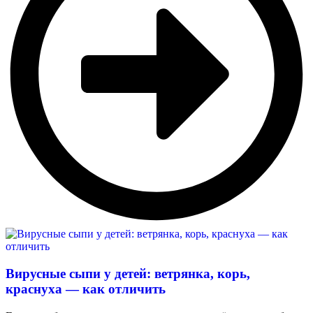
Вирусные сыпи у детей: ветрянка, корь,
краснуха — как отличить