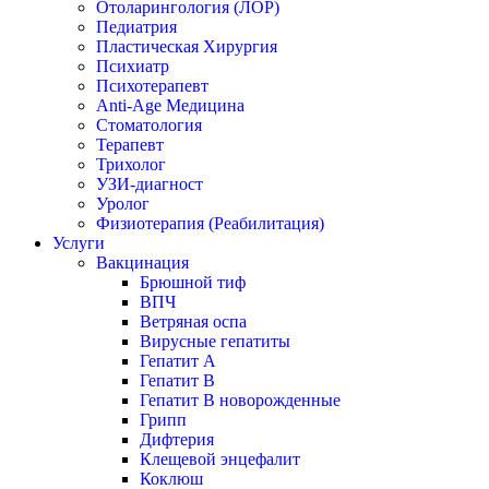
Отоларингология (ЛОР)
Педиатрия
Пластическая Хирургия
Психиатр
Психотерапевт
Anti-Age Медицина
Стоматология
Терапевт
Трихолог
УЗИ-диагност
Уролог
Физиотерапия (Реабилитация)
Услуги
Вакцинация
Брюшной тиф
ВПЧ
Ветряная оспа
Вирусные гепатиты
Гепатит А
Гепатит B
Гепатит B новорожденные
Грипп
Дифтерия
Клещевой энцефалит
Коклюш