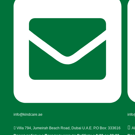
info@kindcare.ae
info
Villa 794, Jumeirah Beach Road, Dubai U.A.E. P.O Box: 333616
A