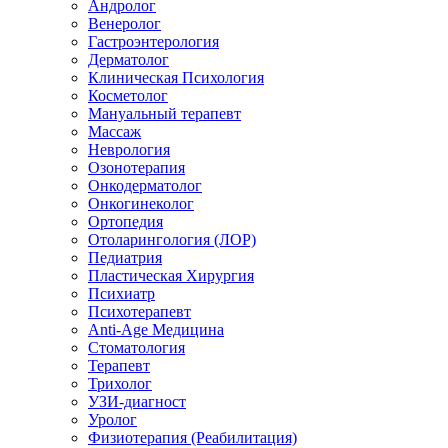
Андролог
Венеролог
Гастроэнтерология
Дерматолог
Клиническая Психология
Косметолог
Мануальный терапевт
Массаж
Неврология
Озонотерапия
Онкодерматолог
Онкогинеколог
Ортопедия
Отоларингология (ЛОР)
Педиатрия
Пластическая Хирургия
Психиатр
Психотерапевт
Anti-Age Медицина
Стоматология
Терапевт
Трихолог
УЗИ-диагност
Уролог
Физиотерапия (Реабилитация)