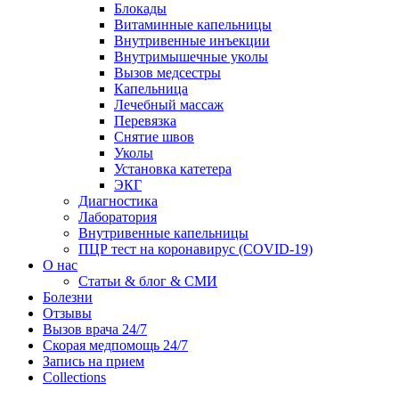
Блокады
Витаминные капельницы
Внутривенные инъекции
Внутримышечные уколы
Вызов медсестры
Капельница
Лечебный массаж
Перевязка
Снятие швов
Уколы
Установка катетера
ЭКГ
Диагностика
Лаборатория
Внутривенные капельницы
ПЦР тест на коронавирус (COVID-19)
О нас
Статьи & блог & СМИ
Болезни
Отзывы
Вызов врача 24/7
Скорая медпомощь 24/7
Запись на прием
Collections