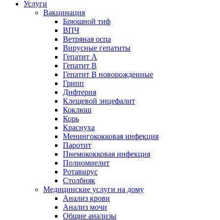
Услуги
Вакцинация
Брюшной тиф
ВПЧ
Ветряная оспа
Вирусные гепатиты
Гепатит А
Гепатит B
Гепатит B новорожденные
Грипп
Дифтерия
Клещевой энцефалит
Коклюш
Корь
Краснуха
Менингококковая инфекция
Паротит
Пнемококковая инфекция
Полиомиелит
Ротавирус
Столбняк
Медицинские услуги на дому
Анализ крови
Анализ мочи
Общие анализы