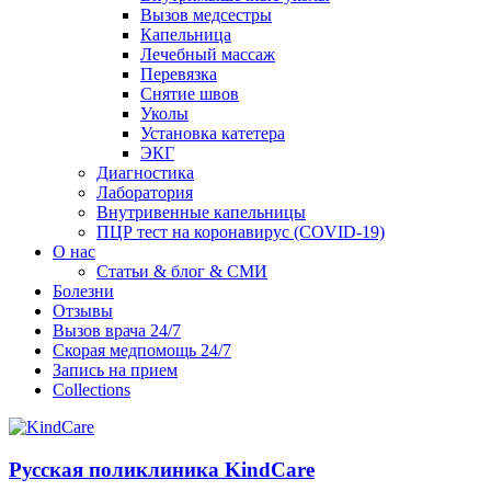
Вызов медсестры
Капельница
Лечебный массаж
Перевязка
Снятие швов
Уколы
Установка катетера
ЭКГ
Диагностика
Лаборатория
Внутривенные капельницы
ПЦР тест на коронавирус (COVID-19)
О нас
Статьи & блог & СМИ
Болезни
Отзывы
Вызов врача 24/7
Скорая медпомощь 24/7
Запись на прием
Collections
Русская поликлиника KindCare