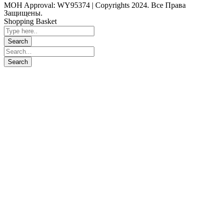
MOH Approval: WY95374 | Copyrights 2024. Все Права
Защищены.
Shopping Basket
Close
this
module
KindCare
Скорая Медицинская Помощь 24/7
Служба круглосуточной скорой медицинской
помощи KindCare предоставляет перевозку,
поддержку промышленных, строительных проектов
и массовых мероприятий, услуги по проведению
мероприятий и событий (социальные, спортивные,
развлекательные, выставки или конференции),
спортивных матчей и торжеств, трудовых лагерей и
торговых центров, управление охраной труда и