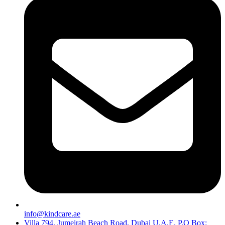
info@kindcare.ae
Villa 794, Jumeirah Beach Road, Dubai U.A.E. P.O Box: