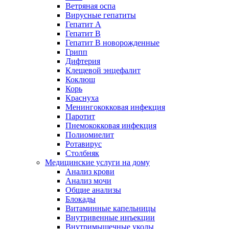
Ветряная оспа
Вирусные гепатиты
Гепатит А
Гепатит B
Гепатит B новорожденные
Грипп
Дифтерия
Клещевой энцефалит
Коклюш
Корь
Краснуха
Менингококковая инфекция
Паротит
Пнемококковая инфекция
Полиомиелит
Ротавирус
Столбняк
Медицинские услуги на дому
Анализ крови
Анализ мочи
Общие анализы
Блокады
Витаминные капельницы
Внутривенные инъекции
Внутримышечные уколы