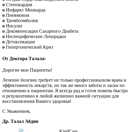
o
Стенокардия
o
Инфаркт Миокарда
o
Пневмония
o
Тромбоэмболия
o
Инсульт
o
Декомпенсации Сахарного Диабета
o
Неспецифические Лихорадки
o
Детоксикации
o
Гипертонический Криз
От Доктора Талала:
Дорогие мои Пациенты!
Лечение болезни требует не только профессионализм врача и
эффективность лекарств, но так же много заботы и ласки по
отношению к пациентам. Я всегда рад и готов помочь быстро
и результативно в любой жизненно важной ситуации для
восстановления Вашего здоровья!
С Уважением,
Др. Талал Абдин