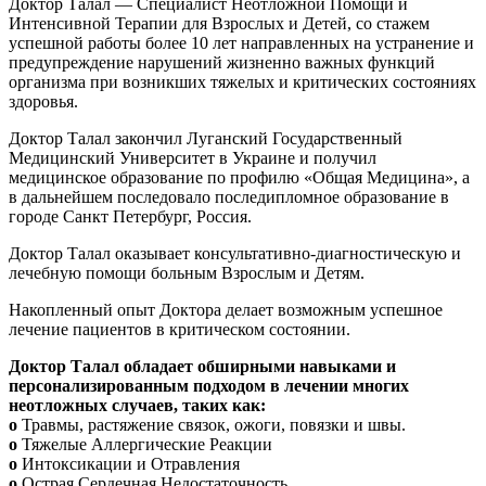
Доктор Талал — Специалист Неотложной Помощи и
Интенсивной Терапии для Взрослых и Детей, со стажем
успешной работы более 10 лет направленных на устранение и
предупреждение нарушений жизненно важных функций
организма при возникших тяжелых и критических состояниях
здоровья.
Доктор Талал закончил Луганский Государственный
Медицинский Университет в Украине и получил
медицинское образование по профилю «Общая Медицина», а
в дальнейшем последовалo последипломное образование в
городе Санкт Петербург, Россия.
Доктор Талал оказывает консультативно-диагностическую и
лечебную помощи больным Взрослым и Детям.
Накопленный опыт Доктора делает возможным успешное
лечение пациентов в критическом состоянии.
Доктор Талал обладает обширными навыками и
персонализированным подходом в лечении многих
неотложных случаев, таких как:
o
Травмы, растяжение связок, ожоги, повязки и швы.
o
Тяжелые Аллергические Реакции
o
Интоксикации и Отравления
o
Острая Сердечная Недостаточность