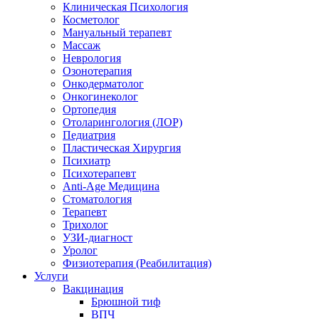
Клиническая Психология
Косметолог
Мануальный терапевт
Массаж
Неврология
Озонотерапия
Онкодерматолог
Онкогинеколог
Ортопедия
Отоларингология (ЛОР)
Педиатрия
Пластическая Хирургия
Психиатр
Психотерапевт
Anti-Age Медицина
Стоматология
Терапевт
Трихолог
УЗИ-диагност
Уролог
Физиотерапия (Реабилитация)
Услуги
Вакцинация
Брюшной тиф
ВПЧ