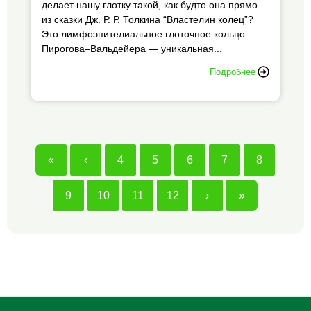
делает нашу глотку такой, как будто она прямо
из сказки Дж. Р. Р. Толкина “Властелин колец”?
Это лимфоэпителиальное глоточное кольцо
Пирогова–Вальдейера — уникальная...
Подробнее
«
‹
4
5
6
7
8
9
10
11
12
›
»