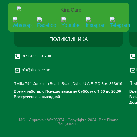
ПОЛИКЛИНИКА
+971 4 33 88 5 88
info@kindcare.ae
Villa 794, Jumeirah Beach Road, Dubai U.A.E. P.O Box: 333616
A
Время работы: с Понедельника по Субботу c 9:00 до 20:00
Вре
Воскресенье – выходной
В л
Дом
MOH Approval: WY95374 | Copyrights 2024. Все Права
Защищены.